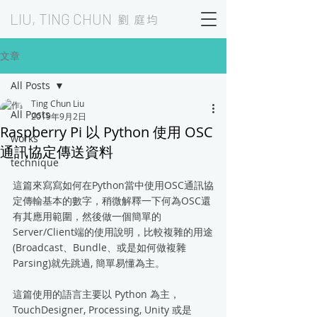
LIU, TING CHUN
劉 庭均
文章
All Posts
Ting Chun Liu
All Posts
2019年9月2日
Raspberry Pi 以 Python 使用 OSC
works
通訊協定傳送資料
technique
這篇來寫寫如何在Python當中使用OSC通訊協
定傳輸基本的數字，稍微解釋一下何為OSC還
有其應用範圍，然後做一個簡單的
Server/Client端的使用說明，比較複雜的用途
(Broadcast、Bundle、或是如何做複雜
Parsing)就先跳過, 簡單易懂為主。
這篇使用的語言主要以 Python 為主，
TouchDesigner, Processing, Unity 或是 