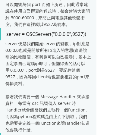
可以開幾萬個 port 而如上所述，因此通常建
議在使用自己撰寫的程式時，都會建議大家開
到 5000-60000，來防止與電腦其他軟體衝
突。我們在這裡就以9527為範本。
server = OSCServer((“0.0.0.0”,9527))
server便是我們開始server的變數，ip對應是
0.0.0.0也就是開放所有ip進入的意思(這邊說
明的比較隨便，有興趣可以自己搜尋)，基本上
固定事自己電腦ip即可，但懶得查的話可以
用’0.0.0.0’，port則是9527，要記住這個
9527，因為等回client端也需要相對的port來
傳輸資料。
接著我們需要一個 Message Handler 來承接
資料，每當有 osc 訊號傳入 server 時，
Handler就會觸發我們去執行一個Function。
而因為python程式碼是由上而下讀取，我們
也需要先定義一個Function來讓Handler知道
他要執行什麼。