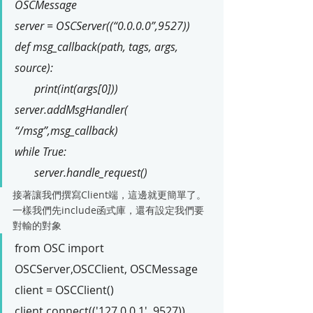
OSCMessage
server = OSCServer((“0.0.0.0”,9527))
def msg_callback(path, tags, args, 
source):
print(int(args[0]))
server.addMsgHandler( 
“/msg”,msg_callback)
while True: 
server.handle_request()
接著讓我們撰寫Client端，這邊就更簡單了。
一樣我們先include函式庫，還有設定我們要
對輸的對象
from OSC import 
OSCServer,OSCClient, OSCMessage
client = OSCClient()
client.connect(('127.0.0.1', 9527))