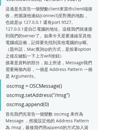
這邊是先宣告一個變數client來當作client端接
收，然後讓他連結(connect)至對應的地點，
也就是ip 127.0.0.1 還有port 9527。
127.0.0.1是自己電腦的地址。這樣我們就連接
到我們的server了。如果今天是要連線至其他
電腦或設備，記得要先找到其他電腦的ip喔。
（題外話，Mac查詢ip的方式，是按著option
之後左鍵點一下上方wifi按鈕）
接著是資料的部分，如上所述，Message我們
需要兩個內容，一個是 Address Pattern 一個
是 Arguments。
oscmsg = OSCMessage() 
oscmsg.setAddress("/msg") 
oscmsg.append(0)
首先我們先宣告一個變數 oscmsg 來作為 
Message ，然後設定他的 Address Pattern 
為 /msg，最後我們用append的方式加入資
料，每次 append 都是加入一個新的資料。舉